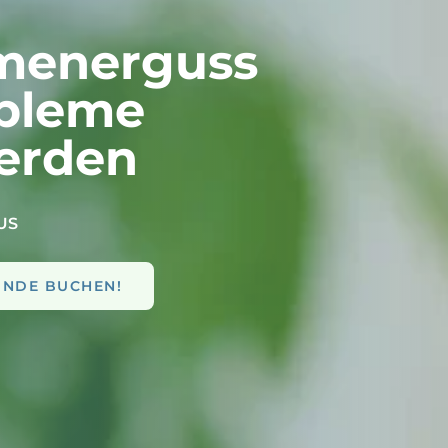
amenerguss
obleme
erden
US
UNDE BUCHEN!