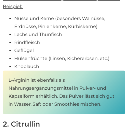
Beispiel:
Nüsse und Kerne (besonders Walnüsse,
Erdnüsse, Pinienkerne, Kürbiskerne)
Lachs und Thunfisch
Rindfleisch
Geflügel
Hülsenfrüchte (Linsen, Kichererbsen, etc.)
Knoblauch
L-Arginin ist ebenfalls als
Nahrungsergänzungsmittel in Pulver- und
Kapselform erhältlich. Das Pulver lässt sich gut
in Wasser, Saft oder Smoothies mischen.
2. Citrullin