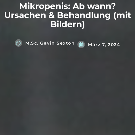
Mikropenis: Ab wann?
Ursachen & Behandlung (mit
Bildern)
M.Sc. Gavin Sexton
März 7, 2024