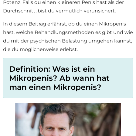
Potenz. Falls du einen kleineren Penis hast als der
Durchschnitt, bist du vermutlich verunsichert.
In diesem Beitrag erfährst, ob du einen Mikropenis
hast, welche Behandlungsmethoden es gibt und wie
du mit der psychischen Belastung umgehen kannst,
die du möglicherweise erlebst.
Definition: Was ist ein
Mikropenis? Ab wann hat
man einen Mikropenis?