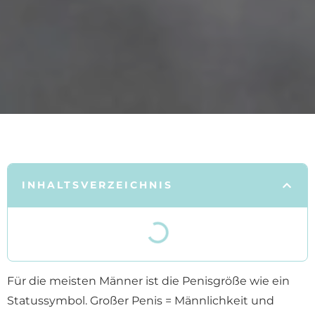
INHALTSVERZEICHNIS
Für die meisten Männer ist die Penisgröße wie ein
Statussymbol. Großer Penis = Männlichkeit und